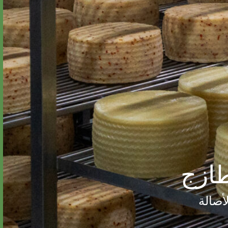
طازج
أصالة