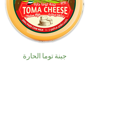
جبنة توما الحارة
اكتشف المزيد